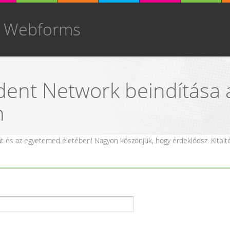
y Webforms
ent Network beindítása 
n
aját és az egyetemed életében! Nagyon köszönjük, hogy érdeklődsz. Ki