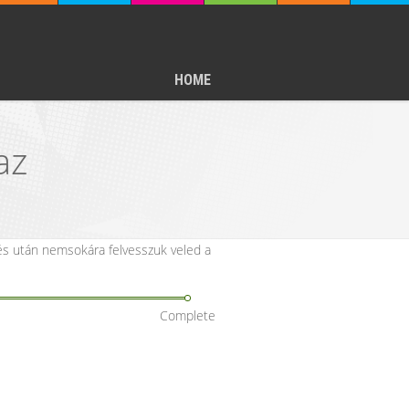
HOME
az
töltés után nemsokára felvesszuk veled a
Complete